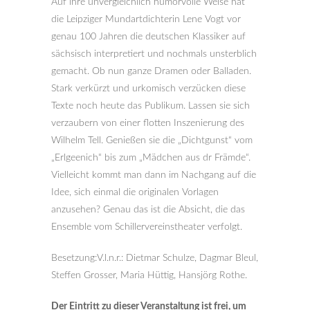
Auf ihre unvergleichlich humorvolle Weise hat
die Leipziger Mundartdichterin Lene Vogt vor
genau 100 Jahren die deutschen Klassiker auf
sächsisch interpretiert und nochmals unsterblich
gemacht. Ob nun ganze Dramen oder Balladen.
Stark verkürzt und urkomisch verzücken diese
Texte noch heute das Publikum. Lassen sie sich
verzaubern von einer flotten Inszenierung des
Wilhelm Tell. Genießen sie die „Dichtgunst“ vom
„Erlgeenich“ bis zum „Mädchen aus dr Främde“.
Vielleicht kommt man dann im Nachgang auf die
Idee, sich einmal die originalen Vorlagen
anzusehen? Genau das ist die Absicht, die das
Ensemble vom Schillervereinstheater verfolgt.
Besetzung:V.l.n.r.: Dietmar Schulze, Dagmar Bleul,
Steffen Grosser, Maria Hüttig, Hansjörg Rothe.
Der Eintritt zu dieser Veranstaltung ist frei, um