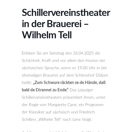
Schillervereinstheater
in der Brauerei –
Wilhelm Tell
Erleben Sie am Samstag den 26.04.2025 die
Schönheit, Kraft und vor allem den Humor der
sächsischen Sprache, wenn es 19.00 Uhr in der
ehemaligen Brauerei auf dem Schlosshof Döben
heißt:
„Zum Schwure räckten se de Hände, daß
bald de Dirannei zu Ende.“
Das Leipziger
Schillervereinstheaters präsentiert ihnen, unter
der Regie von Margarete Cane, ein Programm
der Klassiker auf sächsisch und Friedrich
Schillers „Wilhelm Tell“ nach Lene Voigt.